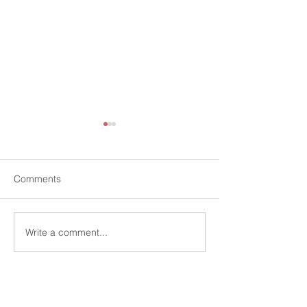
Comments
Write a comment...
移民跨国税务及如何避免
專業會計師林清
触犯税法？《资讯全网
報稅注意事項
罗》第4期 2022.08.23
888 S. Brea Canyon Road